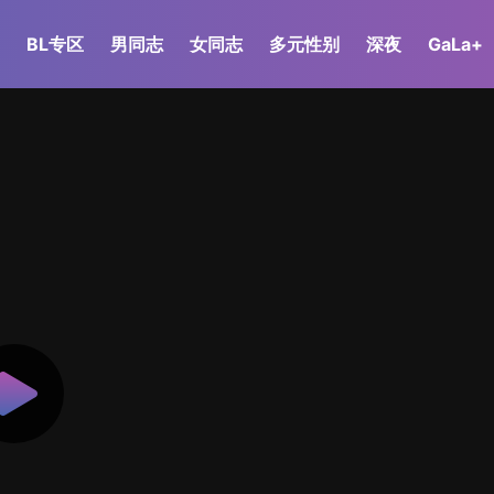
BL专区
男同志
女同志
多元性别
深夜
GaLa+