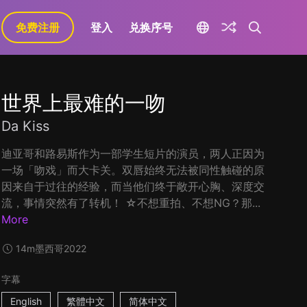
免费注册
登入
兑换序号
世界上最难的一吻
Da Kiss
迪亚哥和路易斯作为一部学生短片的演员，两人正因为
一场「吻戏」而大卡关。双唇始终无法被同性触碰的原
因来自于过往的经验，而当他们终于敞开心胸、深度交
流，事情突然有了转机！ ☆不想重拍、不想NG？那...
More
14m
墨西哥
2022
字幕
English
繁體中文
简体中文