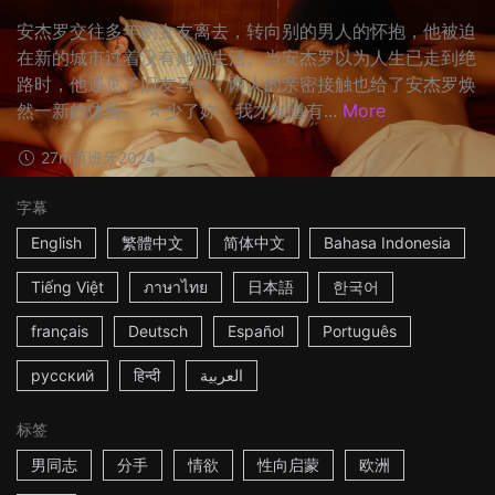
安杰罗交往多年的女友离去，转向别的男人的怀抱，他被迫
在新的城市过着没有她的生活。当安杰罗以为人生已走到绝
路时，他遇见了旧友马可，两人的亲密接触也给了安杰罗焕
然一新的体验。 ☆少了妳，我才知道有...
More
27m
西班牙
2024
字幕
English
繁體中文
简体中文
Bahasa Indonesia
Tiếng Việt
ภาษาไทย
日本語
한국어
français
Deutsch
Español
Português
русский
हिन्दी
العربية
标签
男同志
分手
情欲
性向启蒙
欧洲