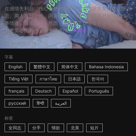
在感情失利后，伤心欲绝的玛雅马上去找前女友艾莉克斯诉
苦。两人度过一晚，同床共眠，玛雅也在隔天开始试图找点
事情做，提振精神。然而，事情却开始变得有些奇怪…… ☆
这麽窝心的前任，要去哪裡找？
More
8m
美国
2019
字幕
English
繁體中文
简体中文
Bahasa Indonesia
Tiếng Việt
ภาษาไทย
日本語
한국어
français
Deutsch
Español
Português
русский
हिन्दी
العربية
标签
女同志
分手
情欲
北美
短片