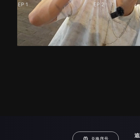
EP
1
EP
2
预告
剧照
推荐影片
剧情介绍
追
兑换序号