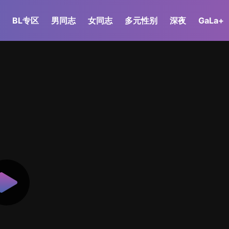
BL专区
男同志
女同志
多元性别
深夜
GaLa+