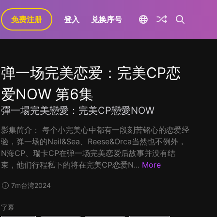
免费注册
登入
兑换序号
弹一场完美恋爱：完美CP恋
爱NOW 第6集
彈一場完美戀愛：完美CP戀愛NOW
影集简介： 每个小完美心中都有一段刻苦铭心的恋爱经
验，弹一场的Neil&Sea、Reese&Orca当然也不例外，
N海CP、瑞卡CP在弹一场完美恋爱后故事并没有结
束，他们行程私下的将在完美CP恋爱N...
More
7m
台湾
2024
字幕