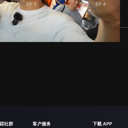
EP
3
EP
4
踪社群
客户服务
下载 APP