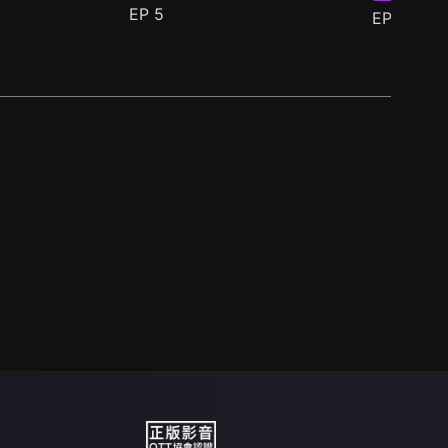
EP
5
EP
6