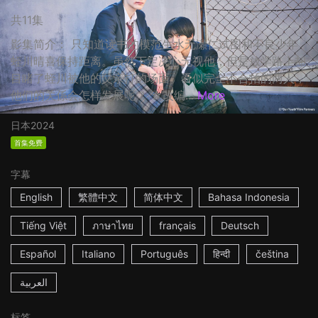
共11集
影集简介： 只知道读书的模范生水无瀬仁试图和不良少年
蛭川晴喜保持距离。虽然下定决心无视他，但是放学路上却
目睹了蛭川被他的父亲打的场面。看似完全不合拍的两人，
他们的关係会怎样发展呢？ ☆改编...
More
日本
2024
首集免费
字幕
English
繁體中文
简体中文
Bahasa Indonesia
Tiếng Việt
ภาษาไทย
français
Deutsch
Español
Italiano
Português
हिन्दी
čeština
العربية
标签