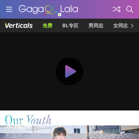
免费
BL专区
男同志
女同志
未成年
未成年～未熟な俺たちは不器用に進行中～