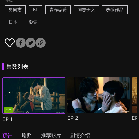
男同志
BL
青春恋爱
同志子女
改编作品
日本
影集
集数列表
免费
EP
2
E
EP
1
预告
剧照
推荐影片
剧情介绍