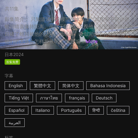
共11集
影集简介： 只知道读书的模范生水无瀬仁试图和不良少年
蛭川晴喜保持距离。虽然下定决心无视他，但是放学路上却
目睹了蛭川被他的父亲打的场面。看似完全不合拍的两人，
他们的关係会怎样发展呢？ ☆改编...
More
日本
2024
首集免费
字幕
English
繁體中文
简体中文
Bahasa Indonesia
Tiếng Việt
ภาษาไทย
français
Deutsch
Español
Italiano
Português
हिन्दी
čeština
العربية
标签