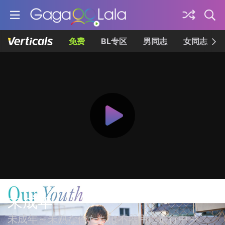
免费
BL专区
男同志
女同志
未成年
未成年～未熟な俺たちは不器用に進行中～