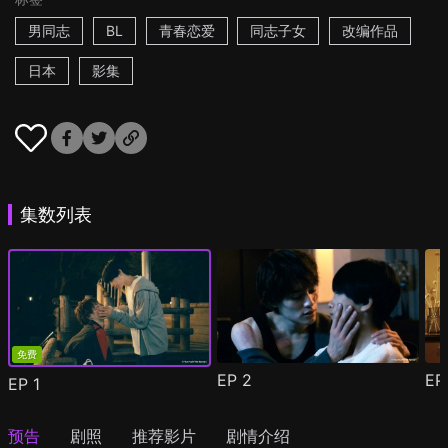
男同志
BL
青春恋爱
同志子女
改编作品
日本
影集
集数列表
免费
EP
2
E
EP
1
预告
剧照
推荐影片
剧情介绍