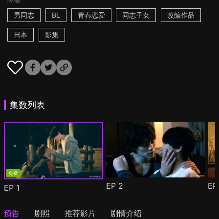
男同志
BL
青春恋爱
同志子女
改编作品
日本
影集
集数列表
免费
EP
2
E
EP
1
预告
剧照
推荐影片
剧情介绍