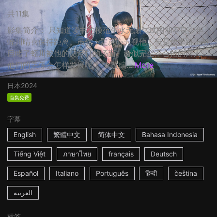
共11集
影集简介： 只知道读书的模范生水无瀬仁试图和不良少年
蛭川晴喜保持距离。虽然下定决心无视他，但是放学路上却
目睹了蛭川被他的父亲打的场面。看似完全不合拍的两人，
他们的关係会怎样发展呢？ ☆改编...
More
日本
2024
首集免费
字幕
English
繁體中文
简体中文
Bahasa Indonesia
Tiếng Việt
ภาษาไทย
français
Deutsch
Español
Italiano
Português
हिन्दी
čeština
العربية
标签