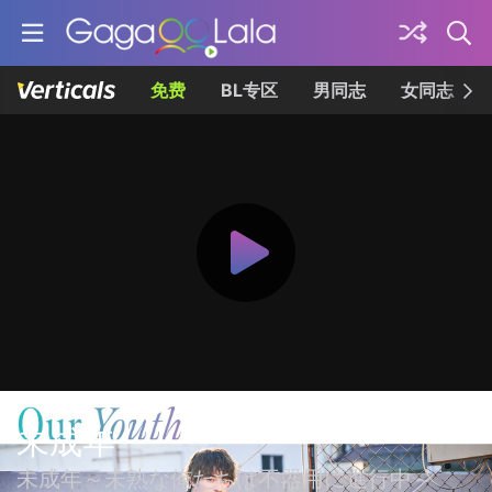
免费
BL专区
男同志
女同志
未成年
未成年～未熟な俺たちは不器用に進行中～