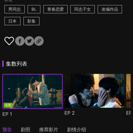
男同志
BL
青春恋爱
同志子女
改编作品
日本
影集
集数列表
免费
EP
2
E
EP
1
预告
剧照
推荐影片
剧情介绍