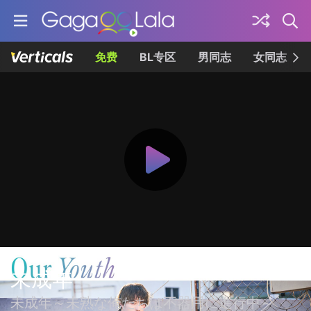
免费
BL专区
男同志
女同志
未成年
未成年～未熟な俺たちは不器用に進行中～