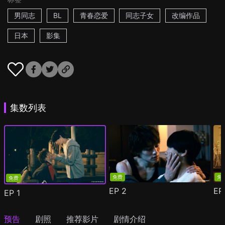
男同志
BL
青春恋爱
同志子女
改编作品
日本
影集
集数列表
免费
免
免费
EP
2
E
EP
1
预告
剧照
推荐影片
剧情介绍