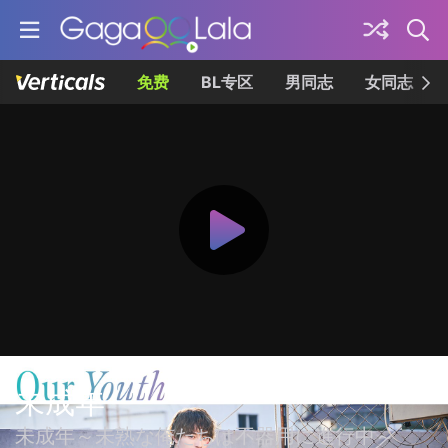
免费
BL专区
男同志
女同志
未成年
未成年～未熟な俺たちは不器用に進行中～