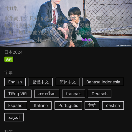
共11集
影集简介： 只知道读书的模范生水无瀬仁试图和不良少年
蛭川晴喜保持距离。虽然下定决心无视他，但是放学路上却
目睹了蛭川被他的父亲打的场面。看似完全不合拍的两人，
他们的关係会怎样发展呢？ ☆改编...
More
日本
2024
免费
字幕
English
繁體中文
简体中文
Bahasa Indonesia
Tiếng Việt
ภาษาไทย
français
Deutsch
Español
Italiano
Português
हिन्दी
čeština
العربية
标签