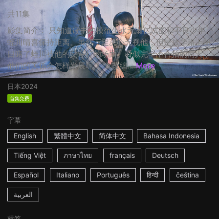
共11集
影集简介： 只知道读书的模范生水无瀬仁试图和不良少年
蛭川晴喜保持距离。虽然下定决心无视他，但是放学路上却
目睹了蛭川被他的父亲打的场面。看似完全不合拍的两人，
他们的关係会怎样发展呢？ ☆改编...
More
日本
2024
首集免费
字幕
English
繁體中文
简体中文
Bahasa Indonesia
Tiếng Việt
ภาษาไทย
français
Deutsch
Español
Italiano
Português
हिन्दी
čeština
العربية
标签