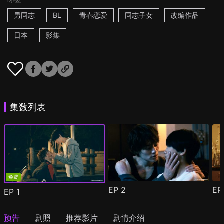
男同志
BL
青春恋爱
同志子女
改编作品
日本
影集
集数列表
免费
EP
2
E
EP
1
预告
剧照
推荐影片
剧情介绍