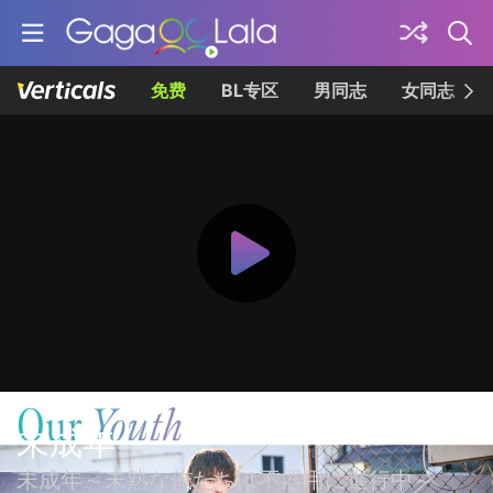
免费
BL专区
男同志
女同志
未成年
未成年～未熟な俺たちは不器用に進行中～