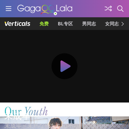
免费
BL专区
男同志
女同志
未成年
未成年～未熟な俺たちは不器用に進行中～