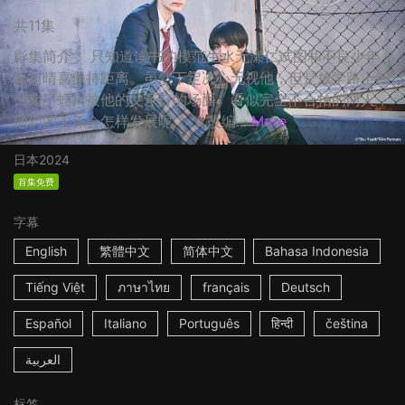
共11集
影集简介： 只知道读书的模范生水无瀬仁试图和不良少年
蛭川晴喜保持距离。虽然下定决心无视他，但是放学路上却
目睹了蛭川被他的父亲打的场面。看似完全不合拍的两人，
他们的关係会怎样发展呢？ ☆改编...
More
日本
2024
首集免费
字幕
English
繁體中文
简体中文
Bahasa Indonesia
Tiếng Việt
ภาษาไทย
français
Deutsch
Español
Italiano
Português
हिन्दी
čeština
العربية
标签