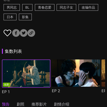
男同志
BL
青春恋爱
同志子女
改编作品
日本
影集
集数列表
免费
EP
2
E
EP
1
预告
剧照
推荐影片
剧情介绍