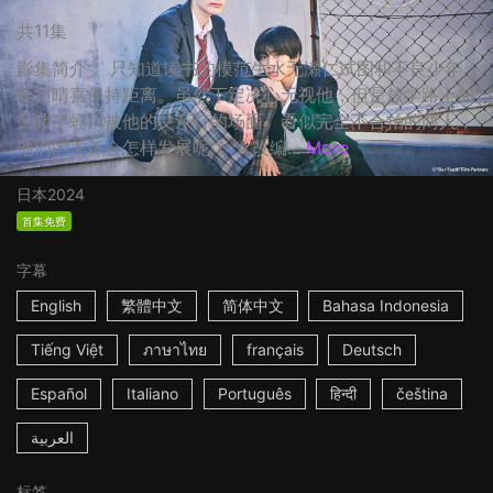
共11集
影集简介： 只知道读书的模范生水无瀬仁试图和不良少年
蛭川晴喜保持距离。虽然下定决心无视他，但是放学路上却
目睹了蛭川被他的父亲打的场面。看似完全不合拍的两人，
他们的关係会怎样发展呢？ ☆改编...
More
日本
2024
首集免费
字幕
English
繁體中文
简体中文
Bahasa Indonesia
Tiếng Việt
ภาษาไทย
français
Deutsch
Español
Italiano
Português
हिन्दी
čeština
العربية
标签