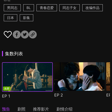
男同志
BL
青春恋爱
同志子女
改编作品
日本
影集
集数列表
免费
EP
2
E
EP
1
预告
剧照
推荐影片
剧情介绍