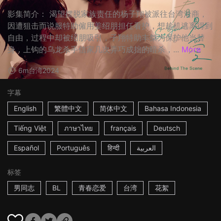
影集简介： 渴望摆脱家族责任的杨子翔被派往台湾洽商，
因遭狙击而说服特助僱用姜绍朋担任看护，想趁机逃离得到
自由，过程中却被绍朋吸引，子翔特助丰桀为保护他当替
身，上钩的乌龙杀手信家几次弄巧成拙的暗杀，...
More
6m
台湾
2024
字幕
English
繁體中文
简体中文
Bahasa Indonesia
Tiếng Việt
ภาษาไทย
français
Deutsch
Español
Português
हिन्दी
العربية
标签
男同志
BL
青春恋爱
台湾
花絮