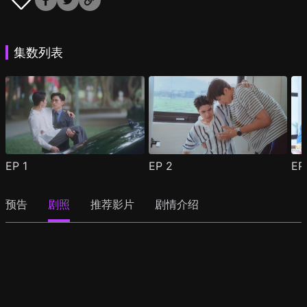
集数列表
EP
1
EP
2
E
预告
剧照
推荐影片
剧情介绍