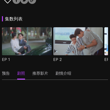
集数列表
EP
1
EP
2
E
预告
剧照
推荐影片
剧情介绍