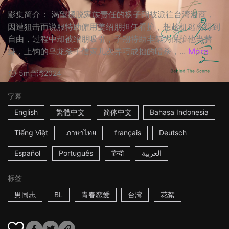
影集简介： 渴望摆脱家族责任的杨子翔被派往台湾洽商，
因遭狙击而说服特助僱用姜绍朋担任看护，想趁机逃离得到
自由，过程中却被绍朋吸引，子翔特助丰桀为保护他当替
身，上钩的乌龙杀手信家几次弄巧成拙的暗杀，...
More
5m
台湾
2024
字幕
English
繁體中文
简体中文
Bahasa Indonesia
Tiếng Việt
ภาษาไทย
français
Deutsch
Español
Português
हिन्दी
العربية
标签
男同志
BL
青春恋爱
台湾
花絮