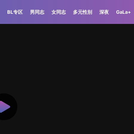
BL专区
男同志
女同志
多元性别
深夜
GaLa+