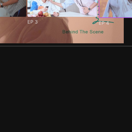
EP
3
EP
4