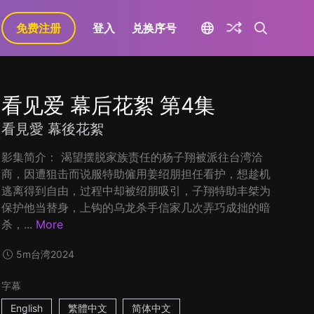
免费注册
登入
兑换序号
看见爱 幕后花絮 第4集
看見愛 幕後花絮
影集简介： 渴望摆脱家族责任的杨子翔被派往台湾洽
商，因遭狙击而说服特助僱用姜绍朋担任看护，想趁机
逃离得到自由，过程中却被绍朋吸引，子翔特助丰桀为
保护他当替身，上钩的乌龙杀手信家几次弄巧成拙的暗
杀，...
More
5m
台湾
2024
字幕
English
繁體中文
简体中文