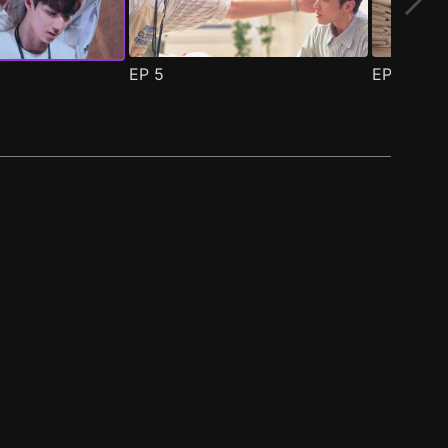
EP
5
EP
6