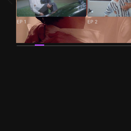
EP
1
EP
2
预告
剧照
推荐影片
剧情介绍