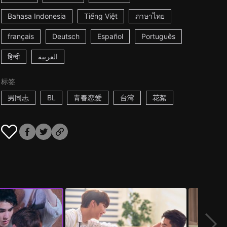
Bahasa Indonesia
Tiếng Việt
ภาษาไทย
français
Deutsch
Español
Português
हिन्दी
العربية
标签
男同志
BL
青春恋爱
台湾
花絮