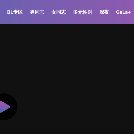
BL专区
男同志
女同志
多元性别
深夜
GaLa+