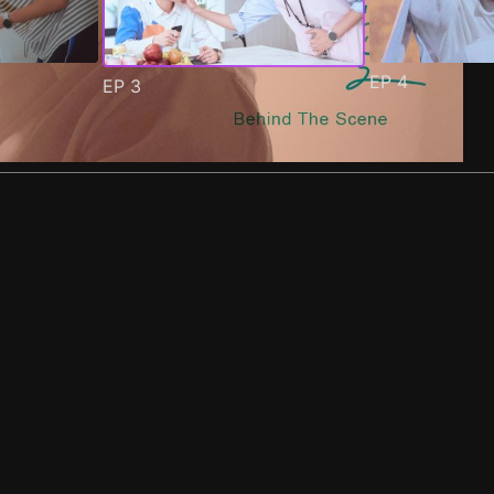
EP
4
EP
3