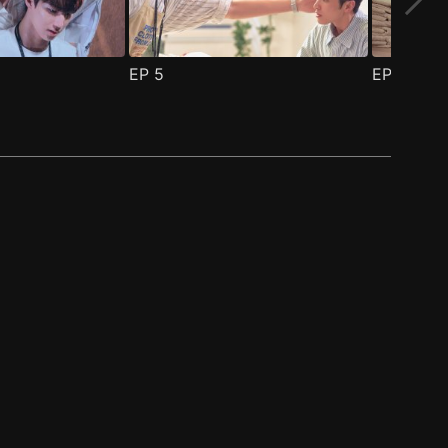
EP
5
EP
6