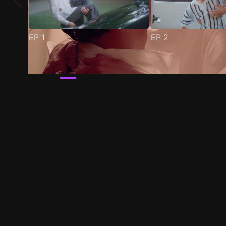
EP
1
EP
2
预告
剧照
推荐影片
剧情介绍