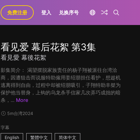
免费注册
登入
兑换序号
看见爱 幕后花絮 第3集
看見愛 幕後花絮
影集简介： 渴望摆脱家族责任的杨子翔被派往台湾洽
商，因遭狙击而说服特助僱用姜绍朋担任看护，想趁机
逃离得到自由，过程中却被绍朋吸引，子翔特助丰桀为
保护他当替身，上钩的乌龙杀手信家几次弄巧成拙的暗
杀，...
More
5m
台湾
2024
字幕
English
繁體中文
简体中文