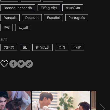
Bahasa Indonesia
Tiếng Việt
ภาษาไทย
français
Deutsch
Español
Português
हिन्दी
العربية
标签
男同志
BL
青春恋爱
台湾
花絮