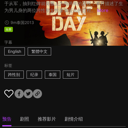
于从军，抽到红牌就得服上为期两年的兵役，本片描述了生
为男儿身的两位跨性别女性参加征兵的过程。
More
9m
泰国
2013
免费
字幕
English
繁體中文
标签
跨性别
纪录
泰国
短片
预告
剧照
推荐影片
剧情介绍