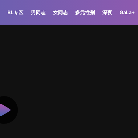
BL专区
男同志
女同志
多元性别
深夜
GaLa+