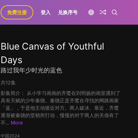
免费注册
登入
兑换序号
Blue Canvas of Youthful
Days
路过我年少时光的蓝色
共12集
影集简介： 从小学习画画的齐鹭在刘明扬的画室遇到了
具有天赋的少年秦骁。秦骁正是齐鹭在寻找的网路画家
「蓝」，于是他主动接近对方。两人破冰、靠近，齐鹭
逐渐被秦骁的坚韧所打动，慢慢的对于两人的关係有了
不...
More
中国
2024