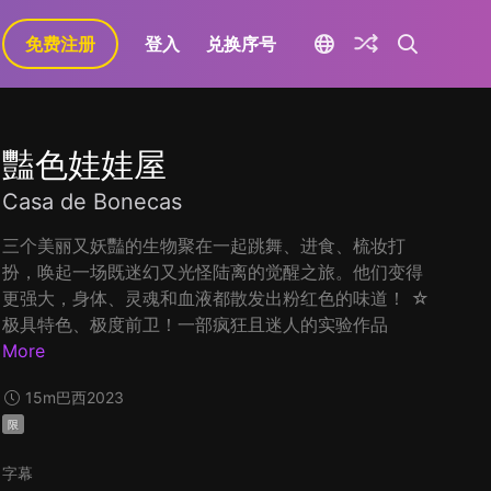
免费注册
登入
兑换序号
豔色娃娃屋
Casa de Bonecas
三个美丽又妖豔的生物聚在一起跳舞、进食、梳妆打
扮，唤起一场既迷幻又光怪陆离的觉醒之旅。他们变得
更强大，身体、灵魂和血液都散发出粉红色的味道！ ☆
极具特色、极度前卫！一部疯狂且迷人的实验作品
More
15m
巴西
2023
限
字幕