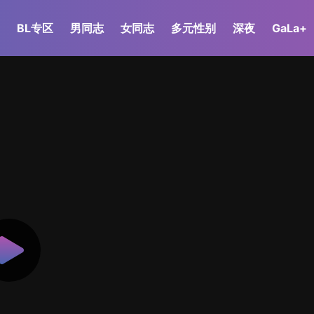
BL专区
男同志
女同志
多元性别
深夜
GaLa+