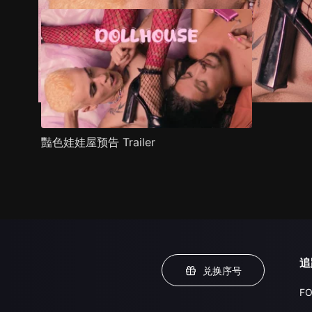
豔色娃娃屋预告 Trailer
追
兑换序号
FO