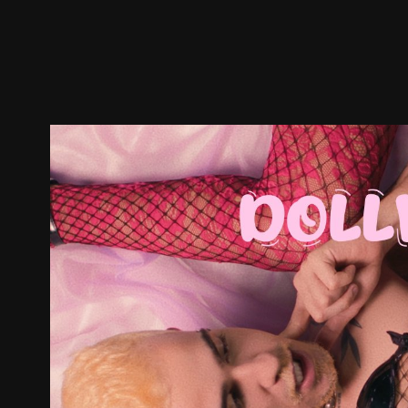
预告
剧照
推荐影片
剧情介绍