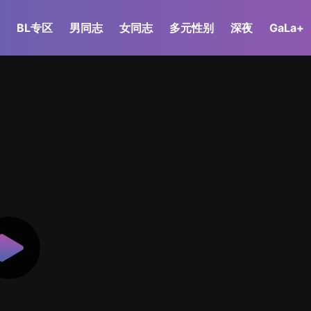
BL专区
男同志
女同志
多元性别
深夜
GaLa+