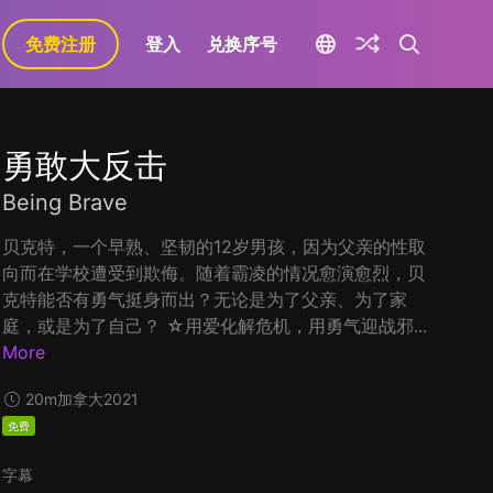
免费注册
登入
兑换序号
勇敢大反击
Being Brave
贝克特，一个早熟、坚韧的12岁男孩，因为父亲的性取
向而在学校遭受到欺侮。随着霸凌的情况愈演愈烈，贝
克特能否有勇气挺身而出？无论是为了父亲、为了家
庭，或是为了自己？ ☆用爱化解危机，用勇气迎战邪...
More
20m
加拿大
2021
免费
字幕