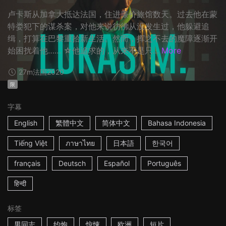
卢卡斯从加拿大抵达法国，住进廉价旅馆数天。过去他在蒙
特娄犯下的谋杀案，对他来说彷彿从没发生过，他躲避追
缉，打算在巴黎重拾新生活。然而，挥之不去的魔障逐渐开
始困扰着他…… ☆他追求的，从来不是只...
More
27m
法国
2020
限
字幕
English
繁體中文
简体中文
Bahasa Indonesia
Tiếng Việt
ภาษาไทย
日本語
한국어
français
Deutsch
Español
Português
हिन्दी
标签
男同志
约炮
惊悚
欧洲
短片