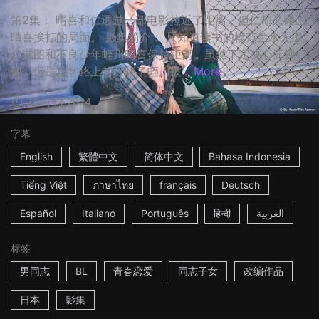
第2集： 晴喜和仁透过一部电影拉近了距离，但仁却又碰上
晴喜挨打的局面。 影集简介： 只知道读书的模范生水无瀬
仁试图和不良少年蛭川晴喜保持距离。虽然下定决心无视
他，但是放学路上却目睹了蛭川被...
More
23m
日本
2024
字幕
English
繁體中文
简体中文
Bahasa Indonesia
Tiếng Việt
ภาษาไทย
français
Deutsch
Español
Italiano
Português
हिन्दी
العربية
标签
男同志
BL
青春恋爱
同志子女
改编作品
日本
影集