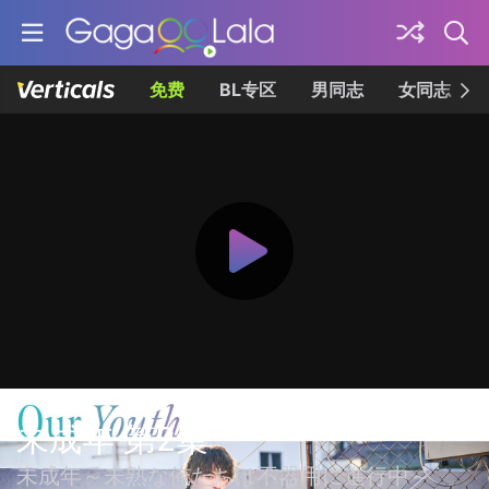
免费
BL专区
男同志
女同志
未成年 第2集
未成年～未熟な俺たちは不器用に進行中～