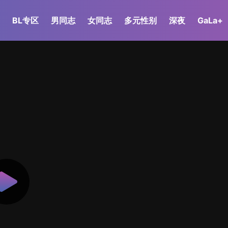
BL专区
男同志
女同志
多元性别
深夜
GaLa+