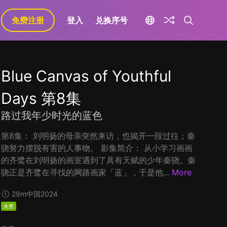
免费注册
登入
兑换序号
Blue Canvas of Youthful
Days 第8集
路过我年少时光的蓝色
第8集： 刘明扬的母亲突然来访，也揭开一段过往；秦
骁努力摆脱有害的人事物。 影集简介： 从小学习画画
的齐鹭在刘明扬的画室遇到了具有天赋的少年秦骁。秦
骁正是齐鹭在寻找的网路画家「蓝」，于是他...
More
29m
中国
2024
免费