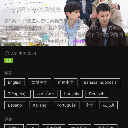
路过我年少时光的蓝色
第2集： 齐鹭主动协助秦骁找走失的爷爷；刘明扬送谭茵一
个礼物。 影集简介： 从小学习画画的齐鹭在刘明扬的画室
遇到了具有天赋的少年秦骁。秦骁正是齐鹭在寻找的网路画
家「蓝」，于是他主动接近对方...
More
27m
中国
2024
免费
字幕
English
繁體中文
简体中文
Bahasa Indonesia
Tiếng Việt
ภาษาไทย
français
Deutsch
Español
Italiano
Português
हिन्दी
العربية
标签