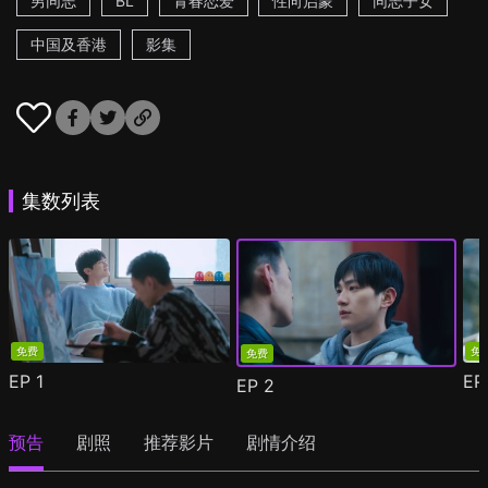
男同志
BL
青春恋爱
性向启蒙
同志子女
中国及香港
影集
集数列表
免费
免
免费
EP
1
E
EP
2
预告
剧照
推荐影片
剧情介绍