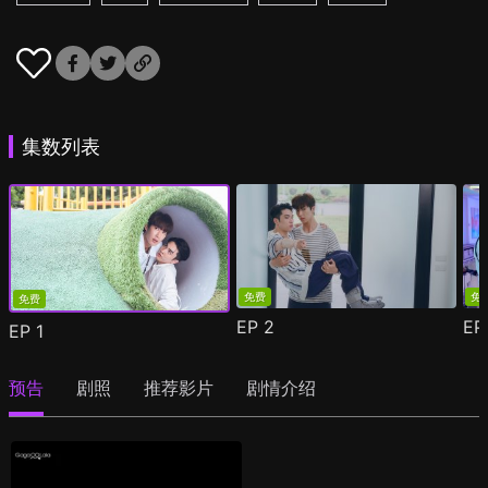
集数列表
免费
免
免费
EP
2
E
EP
1
预告
剧照
推荐影片
剧情介绍