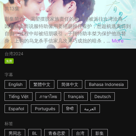
共13集
影集简介： 渴望摆脱家族责任的杨子翔被派往台湾洽商，
因遭狙击而说服特助僱用姜绍朋担任看护，想趁机逃离得到
自由，过程中却被绍朋吸引，子翔特助丰桀为保护他当替
身，上钩的乌龙杀手信家几次弄巧成拙的暗杀，...
More
台湾
2024
免费
字幕
English
繁體中文
简体中文
Bahasa Indonesia
Tiếng Việt
ภาษาไทย
français
Deutsch
Español
Português
हिन्दी
العربية
标签
男同志
BL
青春恋爱
台湾
影集