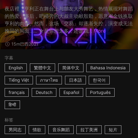
夜店裡，亨利正在舞台上与朋友大秀舞艺，热情展现对舞蹈
的热爱。事后，吧檯旁的大叔主动献殷勤，愿意用金钱换取
亨利的肉体。然而，这场「交易」却逐渐失控，演变成无法
挽回的局面…… ☆是你想太多，还是我...
More
15m
巴西
2021
字幕
English
繁體中文
简体中文
Bahasa Indonesia
Tiếng Việt
ภาษาไทย
日本語
한국어
français
Deutsch
Español
Português
हिन्दी
标签
男同志
情欲
音乐舞蹈
拉丁美洲
短片