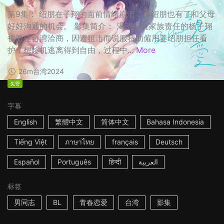
第9集： 绍朋在子翔的面前情绪崩溃，而绍朋也有了和父母
好好沟通的机会。 影集简介： 渴望摆脱家族责任的杨子翔
被派往台湾洽商，因遭狙击而说服特助僱用姜绍朋担任看
护，想趁机逃离得到自由，过程中...
More
26m
台湾
2024
免费
字幕
English
繁體中文
简体中文
Bahasa Indonesia
Tiếng Việt
ภาษาไทย
français
Deutsch
Español
Português
हिन्दी
العربية
标签
男同志
BL
青春恋爱
台湾
影集