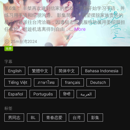
第6集： 丰桀再次逮到信家的把戏；子翔开始学习手语，并
练习用手语和绍朋沟通。 影集简介： 渴望摆脱家族责任的
杨子翔被派往台湾洽商，因遭狙击而说服特助僱用姜绍朋担
任看护，想趁机逃离得到自由，...
More
25m
台湾
2024
免费
字幕
English
繁體中文
简体中文
Bahasa Indonesia
Tiếng Việt
ภาษาไทย
français
Deutsch
Español
Português
हिन्दी
العربية
标签
男同志
BL
青春恋爱
台湾
影集