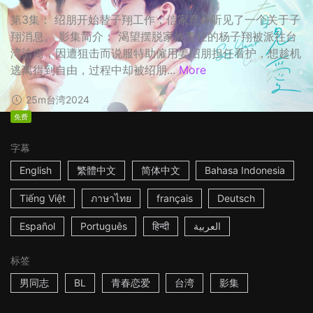
第3集： 绍朋开始替子翔工作；信家意外听见了一个关于子
翔消息。 影集简介： 渴望摆脱家族责任的杨子翔被派往台
湾洽商，因遭狙击而说服特助僱用姜绍朋担任看护，想趁机
逃离得到自由，过程中却被绍朋...
More
25m
台湾
2024
免费
字幕
English
繁體中文
简体中文
Bahasa Indonesia
Tiếng Việt
ภาษาไทย
français
Deutsch
Español
Português
हिन्दी
العربية
标签
男同志
BL
青春恋爱
台湾
影集