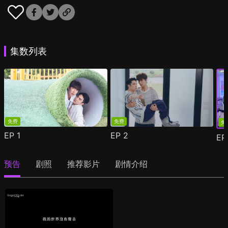
集数列表
免费
免费
免
EP
1
EP
2
E
预告
剧照
推荐影片
剧情介绍