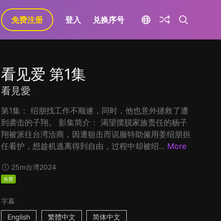
免费注册
登入
兑换序号
看见爱 第1集
看見愛
第1集： 绍朋找工作不顺遂，同时，他也意外拯救了遭
到袭击的子翔。 影集简介： 渴望摆脱家族责任的杨子
翔被派往台湾洽商，因遭狙击而说服特助僱用姜绍朋担
任看护，想趁机逃离得到自由，过程中却被绍...
More
25m
台湾
2024
免费
字幕
English
繁體中文
简体中文