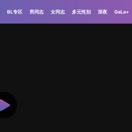
BL专区
男同志
女同志
多元性别
深夜
GaLa+