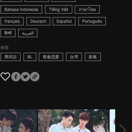
Bahasa Indonesia
Tiếng Việt
ภาษาไทย
français
Deutsch
Español
Português
हिन्दी
العربية
标签
男同志
BL
青春恋爱
台湾
影集