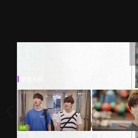
集数列表
免费
EP
1
EP
2