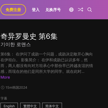
免费注册
登入
兑换序号
奇异罗曼史 第6集
기이한 로맨스
第6集： 在伊问了成勋一个问题，成勋决定敞开心胸向
在伊坦白。 影集简介： 在伊和成勋已认识多年，然
而，两人都没有向对方坦承心中那份早已跨越友谊的情
感，而现在的他们是同所大学的同学。就在此时...
More
15m
韩国
2024
字幕
English
繁體中文
简体中文