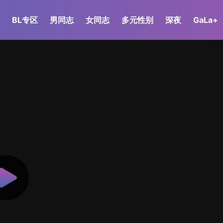
BL专区
男同志
女同志
多元性别
深夜
GaLa+