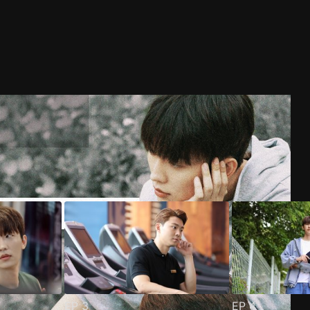
EP
3
EP
4