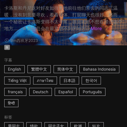
卡洛斯和丹尼这对好友如往常地前往他们常去的同志三温
暖，没有刻意要寻欢，看看裸体、打屁聊天也很好。然而，
一个秘密让卡洛斯变得不太寻常，甚至让他不想在踏进这个
地方…… ☆我们总会在最意想不到的地方...
More
9m
西班牙
2023
限
字幕
English
繁體中文
简体中文
Bahasa Indonesia
Tiếng Việt
ภาษาไทย
日本語
한국어
français
Deutsch
Español
Português
हिन्दी
标签
男同志
情欲
同志子女
欧洲
短片