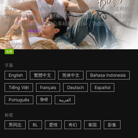
第2集： Parinth的身边来了一位新的秘书First，而这样的
安排也与Parinth的奶奶有关联。 影集简介： 大雨滂沱的夜
晚，年轻人Sun选择在公车站贩卖雨伞，而他也在此遇见了
上班族D...
More
1h1m
泰国
2024
免费
字幕
English
繁體中文
简体中文
Bahasa Indonesia
Tiếng Việt
français
Deutsch
Español
Português
हिन्दी
العربية
标签
男同志
BL
爱情
奇幻
泰国
影集