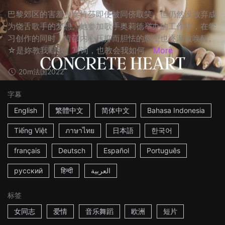
巴黎郊区的害羞少女肯莎即使被同侪取笑，但仍然没放弃成
为饶舌歌手的梦想。她参加歌手奥莉德举办的工作坊，在学
习创作的同时，肯莎内心压抑而胆怯的慾望也逐渐被唤醒。
☆是妳教我唱歌、写词，也教会我如何...
More
20m
法国
2022
字幕
English
繁體中文
简体中文
Bahasa Indonesia
Tiếng Việt
ภาษาไทย
日本語
한국어
français
Deutsch
Español
Português
русский
हिन्दी
العربية
标签
女同志
爱情
音乐舞蹈
欧洲
短片