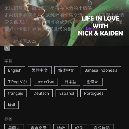
来认识尼克与凯登吧！坐落在伦敦的小情侣，从独自一个人
走向稳定的两个人，从纯粹的情慾交流，开始往更深入的情
爱关係迈进。尼克与凯登会成为今年最甜的CP吗？ ☆《吊
带裤小情歌》导演探索Z世代的相遇与...
More
13m
英国
2022
限
字幕
English
繁體中文
简体中文
Bahasa Indonesia
Tiếng Việt
ภาษาไทย
日本語
한국어
français
Deutsch
Español
Português
हिन्दी
标签
男同志
青春恋爱
情欲
纪录
音乐舞蹈