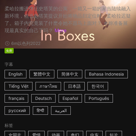
柔哈拉搬进伴侣史塔芙的公寓，一箱又一箱的家当陆续融入
新环境，但当史塔芙提议开始将物品归定位时，柔哈拉迟疑
了。箱子内究竟装了什麽令她不愿马上面对？ ☆妳准备展
现最真实的自己了吗？
More
6m
以色列
2022
免费
字幕
English
繁體中文
简体中文
Bahasa Indonesia
Tiếng Việt
ภาษาไทย
日本語
한국어
français
Deutsch
Español
Português
русский
हिन्दी
العربية
标签
女同志
爱情
动画
奇幻
中东
短片