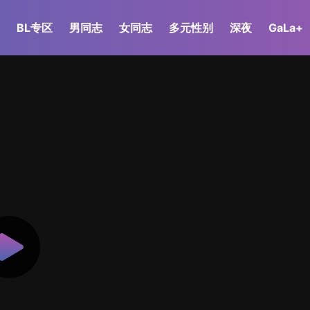
BL专区
男同志
女同志
多元性别
深夜
GaLa+