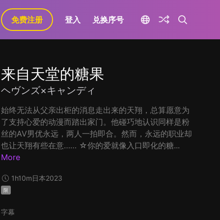
免费注册
登入
兑换序号
来自天堂的糖果
ヘヴンズ×キャンディ
始终无法从父亲出柜的消息走出来的天翔，总算愿意为
了支持心爱的动漫而踏出家门。他碰巧地认识同样是粉
丝的AV男优永远，两人一拍即合。然而，永远的职业却
也让天翔有些在意…… ☆你的爱就像入口即化的糖...
More
1h10m
日本
2023
限
字幕