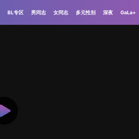
BL专区
男同志
女同志
多元性别
深夜
GaLa+