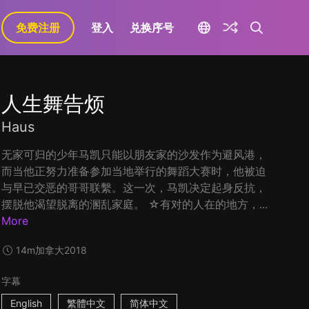
免费注册
登入
兑换序号
人生舞告烦
Haus
无家可归的少年马凯只能以朋友家的沙发作为避风港，
而当他正努力准备参加当地举行的舞蹈大赛时，他被迫
与早已交恶的哥哥联繫。这一次，马凯决定起身反抗，
摆脱他渴望脱离的溷乱家庭。 ☆有对的人在的地方，...
More
14m
加拿大
2018
字幕
English
繁體中文
简体中文