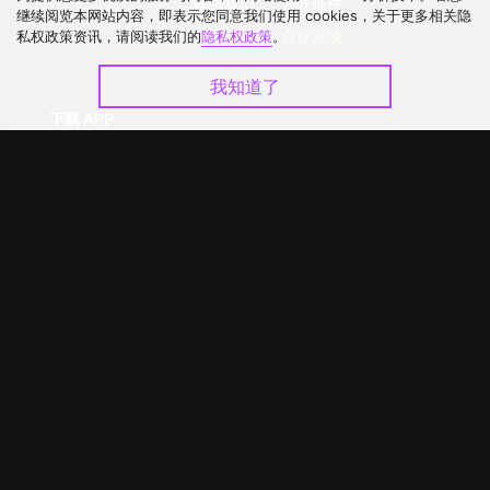
联络我们
公开征件
继续阅览本网站内容，即表示您同意我们使用 cookies，关于更多相关隐
升级VIP
合作洽談
私权政策资讯，请阅读我们的
隐私权政策
。
我知道了
下载 APP