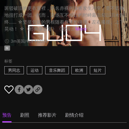
斑驳破旧的更衣室裡，两名赤裸的泳将发生冲突，毫不遮掩
地扭打成一团。然而，这场互不相让的对峙最后却以泪水告
终…… ☆坚挺耸拔的男根随着身体的碰撞，左右摇摆、上下
晃动！ ☆《邪典录音室》《慾情...
More
3m
英国/匈牙利
2019
限
标签
男同志
运动
音乐舞蹈
欧洲
短片
预告
剧照
推荐影片
剧情介绍