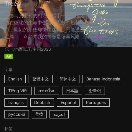
Trees
茱德与艾蜜莉的相遇，始于一场溷乱之中，身心皆契合的她
们在彼此的生命中创造了无数个短暂却也美好的回忆。然
而，此刻的茱德却徬徨迷惘，只能透过一张照片回味当时的
点滴…… ☆如果我的青春是场暴风雨，而...
More
17m
西班牙/中国
2023
免费
字幕
English
繁體中文
简体中文
Bahasa Indonesia
Tiếng Việt
ภาษาไทย
日本語
한국어
français
Deutsch
Español
Português
русский
हिन्दी
العربية
标签