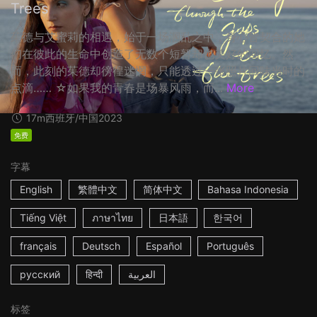
Trees
茱德与艾蜜莉的相遇，始于一场溷乱之中，身心皆契合的她
们在彼此的生命中创造了无数个短暂却也美好的回忆。然
而，此刻的茱德却徬徨迷惘，只能透过一张照片回味当时的
点滴…… ☆如果我的青春是场暴风雨，而...
More
17m
西班牙/中国
2023
免费
字幕
English
繁體中文
简体中文
Bahasa Indonesia
Tiếng Việt
ภาษาไทย
日本語
한국어
français
Deutsch
Español
Português
русский
हिन्दी
العربية
标签