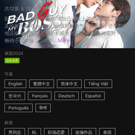
共12集 & 1集番外篇
影集简介： 当秘书Pat发现自己喜欢上了大家都避之唯恐不
及的邪恶老闆Elyes时，他该鼓起勇气公然示爱，还是默默
地压抑着情感？Elyes的积极攻势又该让Pat如何应对？ ☆
畅销小说改编，《烘焙...
More
泰国
2024
首集免费
字幕
English
繁體中文
简体中文
Tiếng Việt
한국어
français
Deutsch
Español
Português
हिन्दी
标签
男同志
BL
职场恋爱
改编作品
泰国