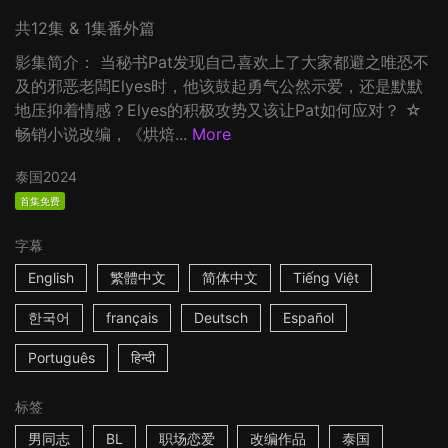
共12集 & 1集番外篇
影集简介： 当秘书Pat发现自己喜欢上了大家都避之唯恐不
及的邪恶老闆Elyes时，他该鼓起勇气公然示爱，还是默默
地压抑着情感？Elyes的积极攻势又该让Pat如何应对？ ☆
畅销小说改编，《烘焙...
More
泰国
2024
首集免费
字幕
English
繁體中文
简体中文
Tiếng Việt
한국어
français
Deutsch
Español
Português
हिन्दी
标签
男同志
BL
职场恋爱
改编作品
泰国