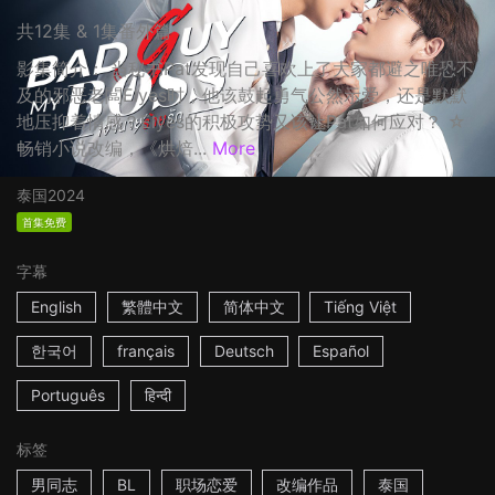
共12集 & 1集番外篇
影集简介： 当秘书Pat发现自己喜欢上了大家都避之唯恐不
及的邪恶老闆Elyes时，他该鼓起勇气公然示爱，还是默默
地压抑着情感？Elyes的积极攻势又该让Pat如何应对？ ☆
畅销小说改编，《烘焙...
More
泰国
2024
首集免费
字幕
English
繁體中文
简体中文
Tiếng Việt
한국어
français
Deutsch
Español
Português
हिन्दी
标签
男同志
BL
职场恋爱
改编作品
泰国