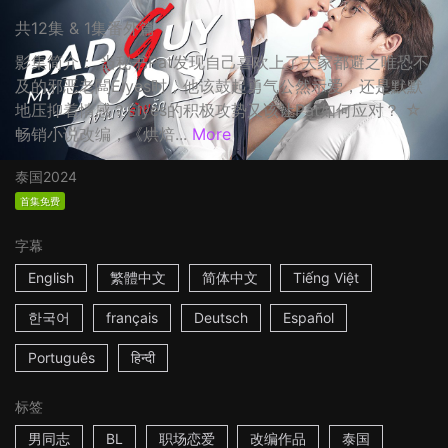
共12集 & 1集番外篇
影集简介： 当秘书Pat发现自己喜欢上了大家都避之唯恐不
及的邪恶老闆Elyes时，他该鼓起勇气公然示爱，还是默默
地压抑着情感？Elyes的积极攻势又该让Pat如何应对？ ☆
畅销小说改编，《烘焙...
More
泰国
2024
首集免费
字幕
English
繁體中文
简体中文
Tiếng Việt
한국어
français
Deutsch
Español
Português
हिन्दी
标签
男同志
BL
职场恋爱
改编作品
泰国