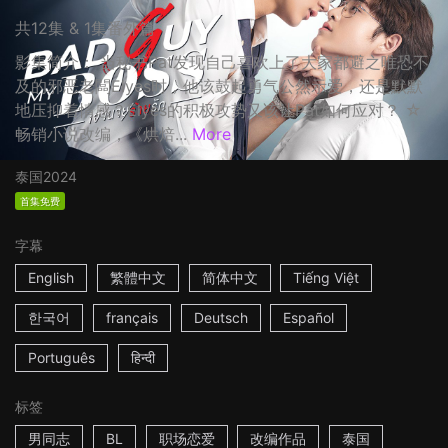
共12集 & 1集番外篇
影集简介： 当秘书Pat发现自己喜欢上了大家都避之唯恐不
及的邪恶老闆Elyes时，他该鼓起勇气公然示爱，还是默默
地压抑着情感？Elyes的积极攻势又该让Pat如何应对？ ☆
畅销小说改编，《烘焙...
More
泰国
2024
首集免费
字幕
English
繁體中文
简体中文
Tiếng Việt
한국어
français
Deutsch
Español
Português
हिन्दी
标签
男同志
BL
职场恋爱
改编作品
泰国