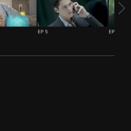
EP
5
EP
6