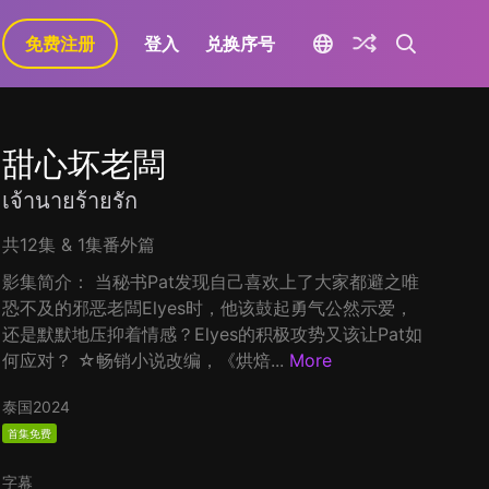
免费注册
登入
兑换序号
甜心坏老闆
เจ้านายร้ายรัก
共12集 & 1集番外篇
影集简介： 当秘书Pat发现自己喜欢上了大家都避之唯
恐不及的邪恶老闆Elyes时，他该鼓起勇气公然示爱，
还是默默地压抑着情感？Elyes的积极攻势又该让Pat如
何应对？ ☆畅销小说改编，《烘焙...
More
泰国
2024
首集免费
字幕