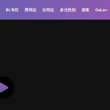
BL专区
男同志
女同志
多元性别
深夜
GaLa+