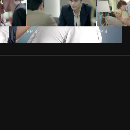
EP
3
EP
4