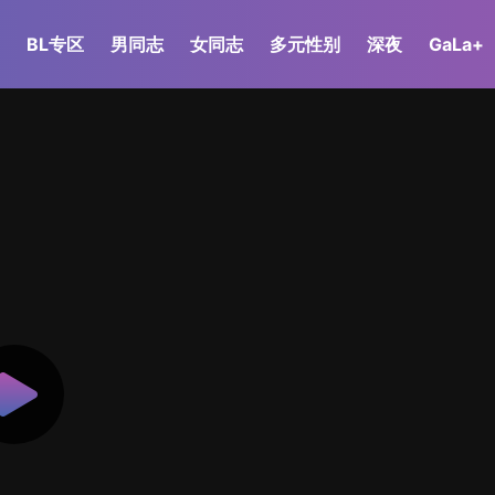
BL专区
男同志
女同志
多元性别
深夜
GaLa+