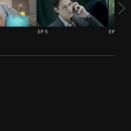
EP
5
EP
6