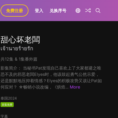
免费注册
登入
兑换序号
甜心坏老闆
เจ้านายร้ายรัก
共12集 & 1集番外篇
影集简介： 当秘书Pat发现自己喜欢上了大家都避之唯
恐不及的邪恶老闆Elyes时，他该鼓起勇气公然示爱，
还是默默地压抑着情感？Elyes的积极攻势又该让Pat如
何应对？ ☆畅销小说改编，《烘焙...
More
泰国
2024
首集免费
字幕