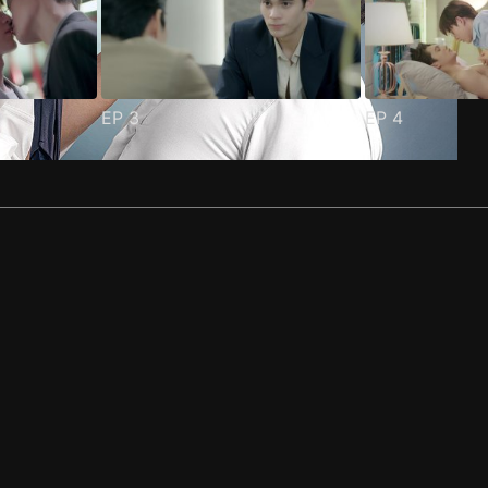
EP
3
EP
4