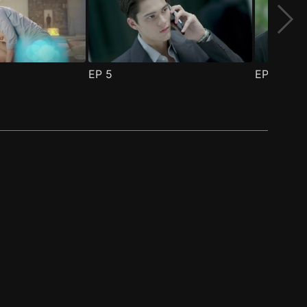
EP
5
EP
6