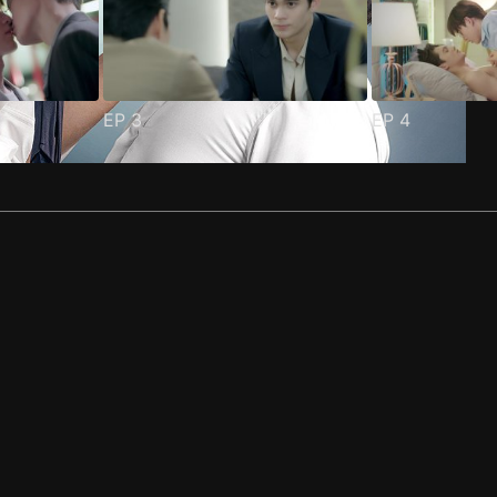
EP
3
EP
4