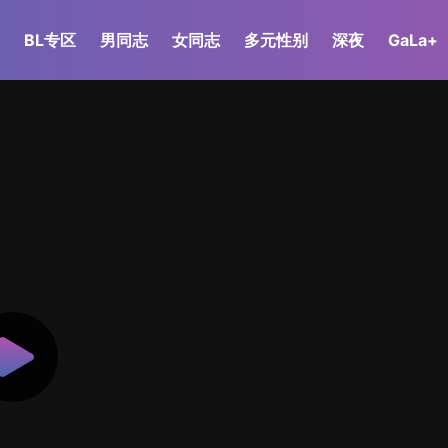
BL专区
男同志
女同志
多元性别
深夜
GaLa+