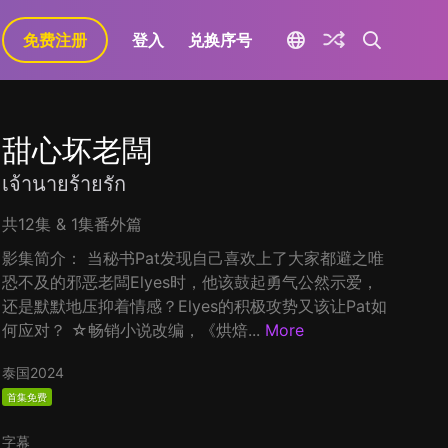
免费注册
登入
兑换序号
甜心坏老闆
เจ้านายร้ายรัก
共12集 & 1集番外篇
影集简介： 当秘书Pat发现自己喜欢上了大家都避之唯
恐不及的邪恶老闆Elyes时，他该鼓起勇气公然示爱，
还是默默地压抑着情感？Elyes的积极攻势又该让Pat如
何应对？ ☆畅销小说改编，《烘焙...
More
泰国
2024
首集免费
字幕