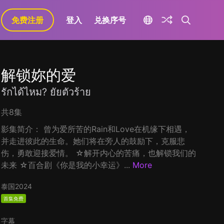
免费注册
登入
兑换序号
解锁妳的爱
รักได้ไหม? ยัยตัวร้าย
共8集
影集简介： 曾为爱所苦的Rain和Love在机缘下相遇，
并走进彼此的生命。她们将在旁人的鼓励下，克服悲
伤，勇敢迎接爱情。 ☆解开内心的苦痛，也解锁我们的
未来 ☆百合剧《你是我的小幸运》...
More
泰国
2024
首集免费
字幕