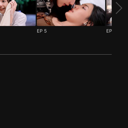
EP
5
EP
6