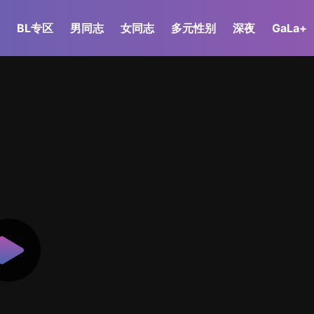
BL专区
男同志
女同志
多元性别
深夜
GaLa+