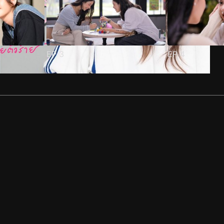
EP
3
EP
4